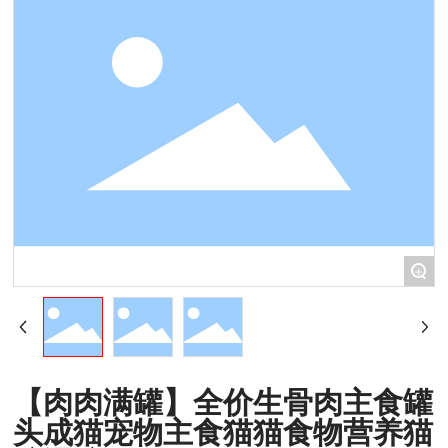
+
【肉肉满罐】全价生骨肉主食罐
头成猫宠物主食猫猫食物营养猫