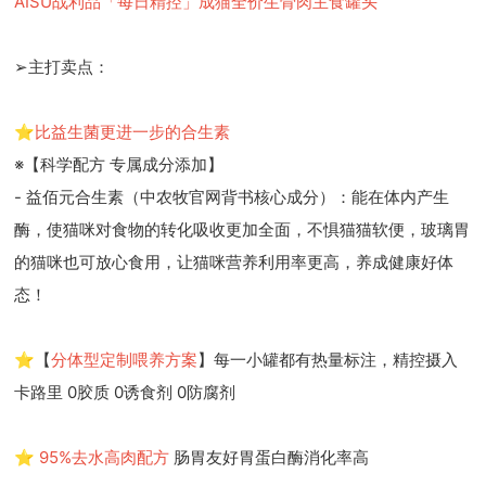
AISU战利品「每日精控」成猫全价生骨肉主食罐头
➢主打卖点：
⭐
比益生菌更进一步的合生素
※【科学配方 专属成分添加】
- 益佰元合生素（中农牧官网背书核心成分）：能在体内产生
酶，使猫咪对食物的转化吸收更加全面，不惧猫猫软便，玻璃胃
的猫咪也可放心食用，让猫咪营养利用率更高，养成健康好体
态！
⭐【
分体型定制喂养方案
】每一小罐都有热量标注，精控摄入
卡路里 0胶质 0诱食剂 0防腐剂
⭐
95%去水高肉配方
肠胃友好胃蛋白酶消化率高